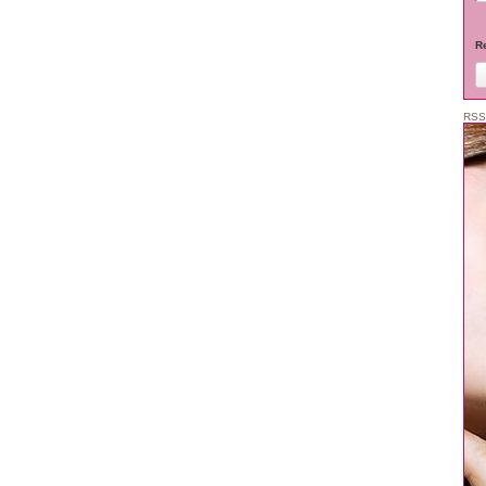
R
RSS
ine