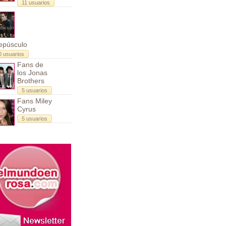
11 usuarios
epúsculo
0 usuarios
Fans de
los Jonas
Brothers
5 usuarios
Fans Miley
Cyrus
5 usuarios