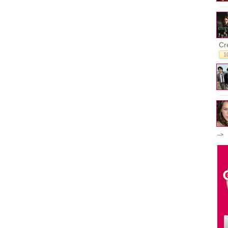
Cr
1
-->