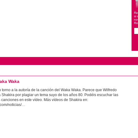
Re
si 
no
Ro
Waka Waka
torno a la autoría de la canción del Waka Waka. Parece que Wilfredo
 Shakira por plagiar un tema suyo de los años 80. Podéis escuchar las
os canciones en este vídeo. Más vídeos de Shakira en:
.com/noticias/…