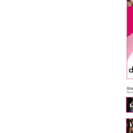
Gru
Nue