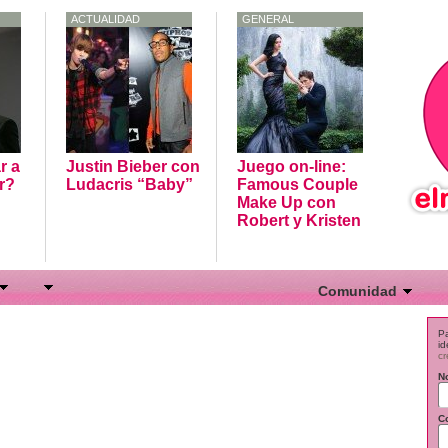
ACTUALIDAD
GENERAL
JUEGOS ON-LINE
r a
Justin Bieber con
Juego on-line:
r?
Ludacris “Baby”
Famous Couple
Make Up con
Robert y Kristen
Comunidad
Actividad
Pa
id
Miembros
cr
N
Grupos
Foros
C
Registro