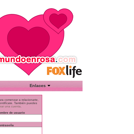
Enlaces
Cosas de Peques
ra comenzar a relacionarte,
entifícate. También puedes
De Ellas
ear una cuenta
.
ombre de usuario
Empleare
Enervizante
ontraseña