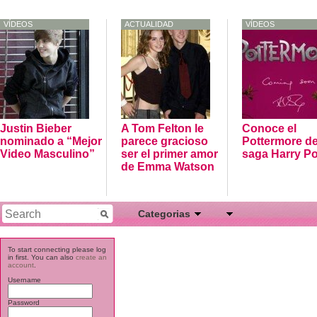
VÍDEOS
ACTUALIDAD
VÍDEOS
Justin Bieber
A Tom Felton le
Conoce el
nominado a “Mejor
parece gracioso
Pottermore de
Video Masculino”
ser el primer amor
saga Harry Po
de Emma Watson
Categorias
Actores
To start connecting please log
in first. You can also
create an
Actualidad
account
.
Username
Artistas
Cantantes
Password