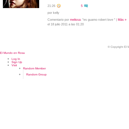
21:26
5
por kelly
Comentario por
melissa
: "es guamo robert love " |
Màs »
el 18 julio 2011 a las 01:20
© Copyright El
El Mundo en Rosa
Log In
Sign Up
Visit
Random Member
Random Group