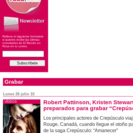
Rellena el siguiente formulario
si quieres recibir las últimas
novedades de El Mundo en
Rosa en tu correo.
Grabar
Lunes 26 julio 10
Robert Pattinson, Kristen Stewar
VÍDEOS
preparados para grabar “Crepú
Los principales actores de Crepúsculo via
Rouge, Canadá, cuando llegue el otoño par
de la saga Crepúsculo: “Amanecer”