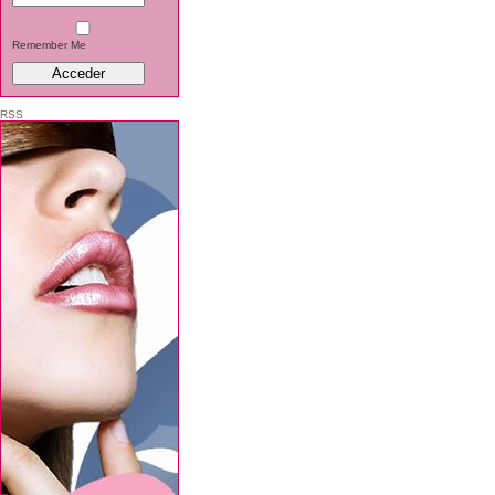
Conciertos
Famosos
Remember Me
Galería
General
RSS
Juegos on-line
Películas
Series
vídeos