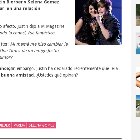
stin Bierber y Selena Gomez
r en una relación
afecto. Justin dijo a M Magazine:
do la conocí, fue fantástico
.
tter:
Mi mamá me hizo cambiar la
One Time» de mi amigo Justin
humor?
ance
;sin embargo, Justin ha declarado recientemente que ella
a buena amistad
. ¿Ustedes qué opinan?
BIEBER
PAREJA
SELENA GOMEZ