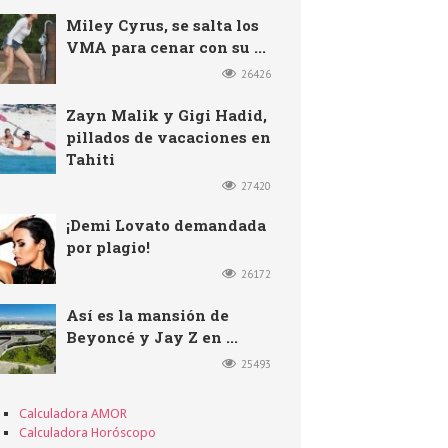
Miley Cyrus, se salta los
VMA para cenar con su ...
26426
Zayn Malik y Gigi Hadid,
pillados de vacaciones en
Tahiti
27420
¡Demi Lovato demandada
por plagio!
26172
Así es la mansión de
Beyoncé y Jay Z en ...
25493
Calculadora AMOR
Calculadora Horóscopo