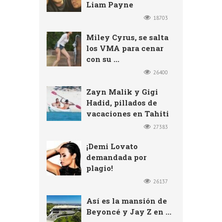
Liam Payne
18703
Miley Cyrus, se salta
los VMA para cenar
con su ...
26400
Zayn Malik y Gigi
Hadid, pillados de
vacaciones en Tahiti
27383
¡Demi Lovato
demandada por
plagio!
26137
Así es la mansión de
Beyoncé y Jay Z en ...