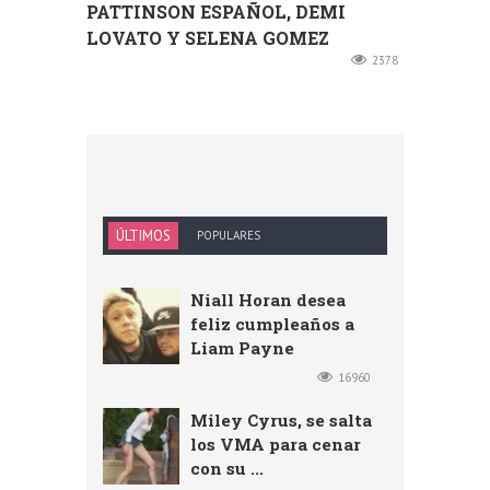
PATTINSON ESPAÑOL, DEMI
LOVATO Y SELENA GOMEZ
2378
ÚLTIMOS
POPULARES
Niall Horan desea
feliz cumpleaños a
Liam Payne
16960
Miley Cyrus, se salta
los VMA para cenar
con su ...