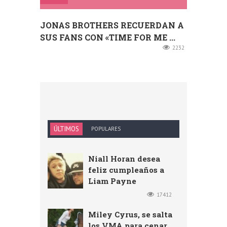
JONAS BROTHERS RECUERDAN A
SUS FANS CON «TIME FOR ME ...
2232
ÚLTIMOS
POPULARES
Niall Horan desea
feliz cumpleaños a
Liam Payne
17412
Miley Cyrus, se salta
los VMA para cenar