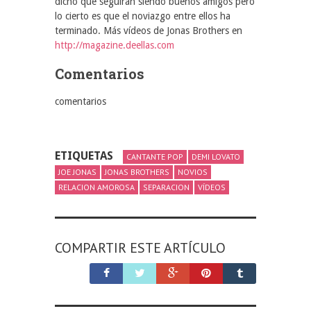
dicho que seguirán siendo buenos amigos pero
lo cierto es que el noviazgo entre ellos ha
terminado. Más vídeos de Jonas Brothers en
http://magazine.deellas.com
Comentarios
comentarios
ETIQUETAS
CANTANTE POP
DEMI LOVATO
JOE JONAS
JONAS BROTHERS
NOVIOS
RELACION AMOROSA
SEPARACION
VÍDEOS
COMPARTIR ESTE ARTÍCULO