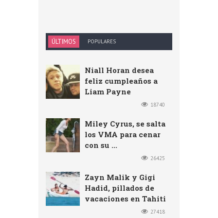
ÚLTIMOS
POPULARES
Niall Horan desea
feliz cumpleaños a
Liam Payne
18740
Miley Cyrus, se salta
los VMA para cenar
con su ...
26425
Zayn Malik y Gigi
Hadid, pillados de
vacaciones en Tahiti
27418