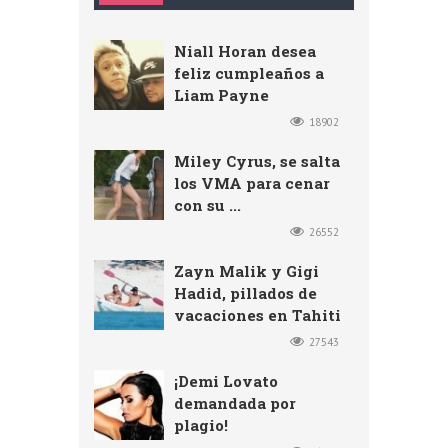
Niall Horan desea
feliz cumpleaños a
Liam Payne
18902
Miley Cyrus, se salta
los VMA para cenar
con su ...
26552
Zayn Malik y Gigi
Hadid, pillados de
vacaciones en Tahiti
27543
¡Demi Lovato
demandada por
plagio!