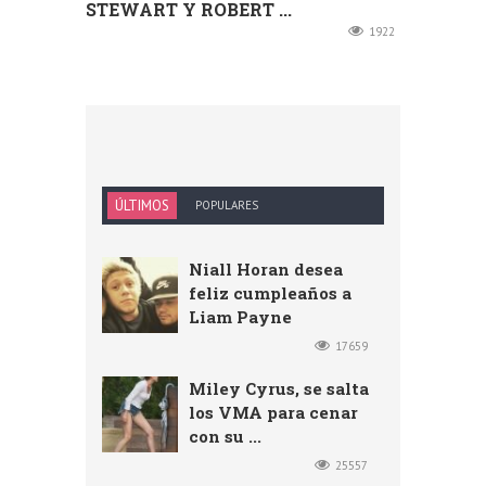
STEWART Y ROBERT ...
1922
ÚLTIMOS
POPULARES
Niall Horan desea
feliz cumpleaños a
Liam Payne
17659
Miley Cyrus, se salta
los VMA para cenar
con su ...
25557