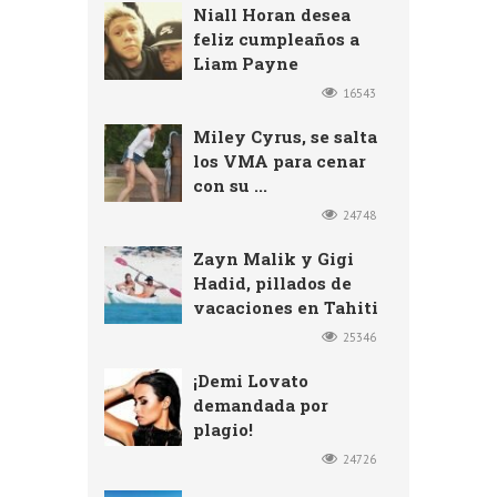
Niall Horan desea
feliz cumpleaños a
Liam Payne
16543
Miley Cyrus, se salta
los VMA para cenar
con su ...
24748
Zayn Malik y Gigi
Hadid, pillados de
vacaciones en Tahiti
25346
¡Demi Lovato
demandada por
plagio!
24726