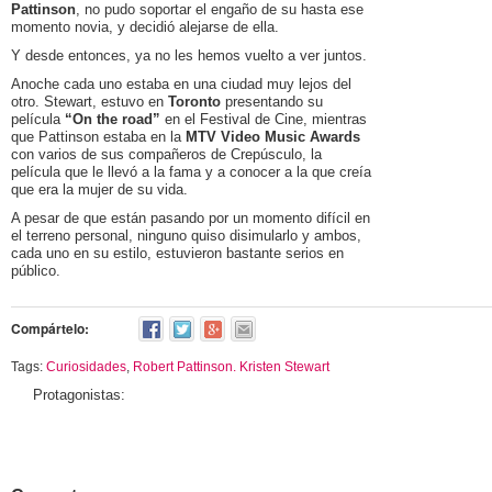
Curiosidades
Miley Cyrus
Pattinson
, no pudo soportar el engaño de su hasta ese
momento novia, y decidió alejarse de ella.
Famosos
Demi Lovato
Y desde entonces, ya no les hemos vuelto a ver juntos.
Galería
Robert Pattinson
Anoche cada uno estaba en una ciudad muy lejos del
otro. Stewart, estuvo en
Toronto
presentando su
Juegos on-line
Kristen Stewart
película
“On the road”
en el Festival de Cine, mientras
que Pattinson estaba en la
MTV Video Music Awards
Películas
Joe Jonas
con varios de sus compañeros de Crepúsculo, la
película que le llevó a la fama y a conocer a la que creía
Series
que era la mujer de su vida.
Vídeos
A pesar de que están pasando por un momento difícil en
el terreno personal, ninguno quiso disimularlo y ambos,
cada uno en su estilo, estuvieron bastante serios en
público.
Compártelo:
Tags:
Curiosidades
,
Robert Pattinson. Kristen Stewart
Protagonistas: