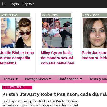
Log in
Register
ACTUALIDAD
CANTANTES
ACTUALIDAD
Justin Bieber tiene
MIley Cyrus baila
Paris Jackso
nueva compañía
de manera sexual
intenta suicid
femenina
con sus bailarinas
Temas
Protagonistas
Horóscopos
Tests y cu
Actores
Justin Bieber
Compatibilidad signos
Tests de C
CURIOSIDADES
Kristen Stewart y Robert Pattinson, cada día m
Actualidad
One Direction
Calculadora del amor
Tests de M
Desde que se produjo la infidelidad de
Conciertos
Selena Gomez
Kristen Stewart,
Tests de S
la pareja ya nunca ha vuelto a ser como antes.
Robert