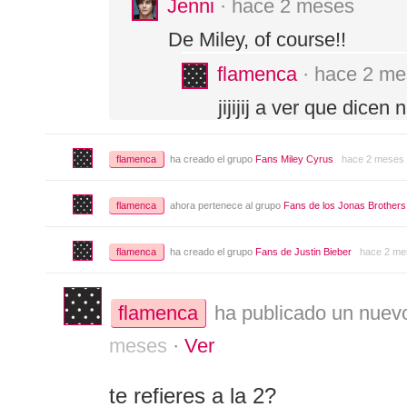
Jenni
· hace 2 meses
De Miley, of course!!
flamenca
· hace 2 me
jijijij a ver que dice
flamenca
ha creado el grupo
Fans Miley Cyrus
hace 2 meses
flamenca
ahora pertenece al grupo
Fans de los Jonas Brothers
flamenca
ha creado el grupo
Fans de Justin Bieber
hace 2 me
flamenca
ha publicado un nuevo
meses
·
Ver
te refieres a la 2?