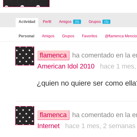
Famosos
Galería
Actividad
Perfil
Amigos
Grupos
(5)
(5)
General
Juegos on-line
Personal
Amigos
Grupos
Favoritos
@flamenca Menci
Películas
Series
flamenca
ha comentado en la e
vídeos
American Idol 2010
hace 1 mes,
¿quien no quiere ser como ella
flamenca
ha comentado en la e
Internet
hace 1 mes, 2 semanas