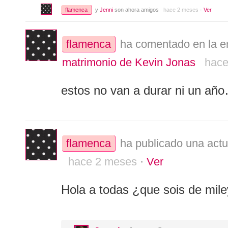
flamenca
y
Jenni
son ahora amigos
hace 2 meses
·
Ver
flamenca
ha comentado en la e
matrimonio de Kevin Jonas
hace
estos no van a durar ni un año
flamenca
ha publicado una actu
hace 2 meses
·
Ver
Hola a todas ¿que sois de mile