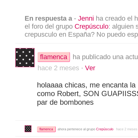
En respuesta a
-
Jenni
ha creado el h
el foro del grupo
Crepúsculo
: alguien
crepusculo en España? No puedo esper
flamenca
ha publicado una actu
hace 2 meses
·
Ver
holaaaa chicas, me encanta la 
como Robert, SON GUAPIISS
par de bombones
flamenca
ahora pertenece al grupo
Crepúsculo
hace 2 meses