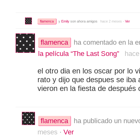
flamenca
y
Emily
son ahora amigos
hace 2 meses
·
Ver
flamenca
ha comentado en la e
la película “The Last Song”
hace
el otro dia en los oscar por lo 
rato y dijo que despues se iba 
vieron en la fiesta de después c
flamenca
ha publicado un nuevo
meses
·
Ver