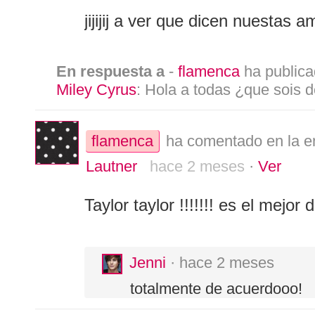
jijijij a ver que dicen nuestas 
En respuesta a
-
flamenca
ha publica
Miley Cyrus
: Hola a todas ¿que sois 
flamenca
ha comentado en la e
Lautner
hace 2 meses
·
Ver
Taylor taylor !!!!!!! es el mejo
Jenni
· hace 2 meses
totalmente de acuerdooo!