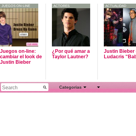
JUEGOS ON-LINE
ACTORES
ACTUALIDAD
Juegos on-line:
¿Por qué amar a
Justin Bieber
cambiar el look de
Taylor Lautner?
Ludacris “Ba
Justin Bieber
Categorias
Actores
Actualidad
Artistas
Cantantes
Conciertos