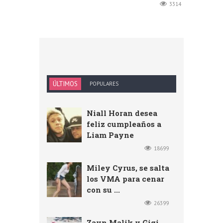
3314
ÚLTIMOS
POPULARES
Niall Horan desea
feliz cumpleaños a
Liam Payne
18699
Miley Cyrus, se salta
los VMA para cenar
con su ...
26399
Zayn Malik y Gigi