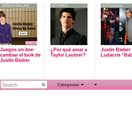
JUEGOS ON-LINE
ACTORES
ACTUALIDAD
Juegos on-line:
¿Por qué amar a
Justin Bieber
cambiar el look de
Taylor Lautner?
Ludacris “Ba
Justin Bieber
Categorias
Actores
Actualidad
Artistas
Cantantes
Conciertos