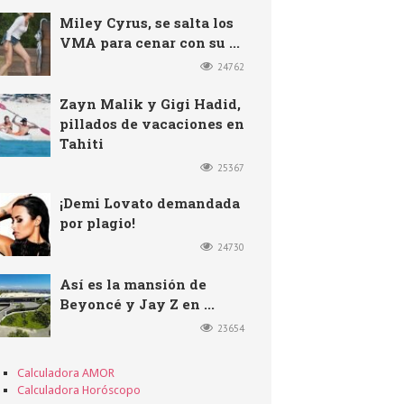
Miley Cyrus, se salta los
VMA para cenar con su ...
24762
Zayn Malik y Gigi Hadid,
pillados de vacaciones en
Tahiti
25367
¡Demi Lovato demandada
por plagio!
24730
Así es la mansión de
Beyoncé y Jay Z en ...
23654
Calculadora AMOR
Calculadora Horóscopo