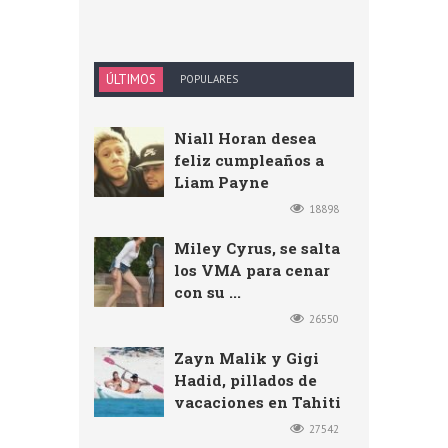
ÚLTIMOS
POPULARES
Niall Horan desea
feliz cumpleaños a
Liam Payne
18898
Miley Cyrus, se salta
los VMA para cenar
con su ...
26550
Zayn Malik y Gigi
Hadid, pillados de
vacaciones en Tahiti
27542