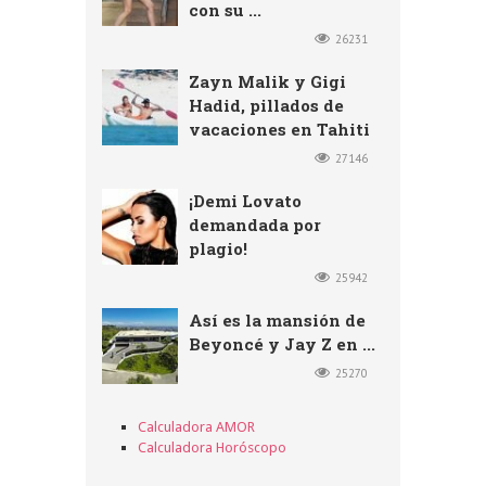
con su ...
26231
Zayn Malik y Gigi
Hadid, pillados de
vacaciones en Tahiti
27146
¡Demi Lovato
demandada por
plagio!
25942
Así es la mansión de
Beyoncé y Jay Z en ...
25270
Calculadora AMOR
Calculadora Horóscopo