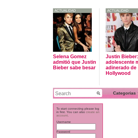
ACTUALIDAD
ACTUALIDAD
Selena Gomez
Justin Bieber:
admitió que Justin
adolescente 
Bieber sabe besar
adinerado de
Hollywood
Categorias
Actores
To start connecting please log
in first. You can also
create an
Actualidad
account
.
Username
Artistas
Cantantes
Password