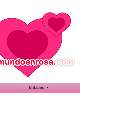
Enlaces
Cosas de Peques
De Ellas
Empleare
Enervizante