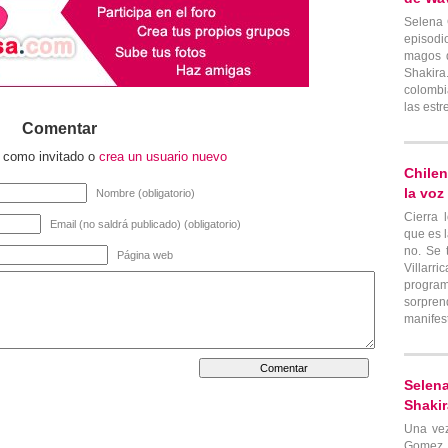
Selena
episod
magos 
Shaki
colombi
las estr
Comentar
o como invitado o
crea un usuario nuevo
Chilen
la voz
Nombre (obligatorio)
Cierra 
Email (no saldrá publicado) (obligatorio)
que es 
no. Se 
Página web
Villarr
progr
sorpren
manifestó
Selena
Shakir
Una vez
Gome