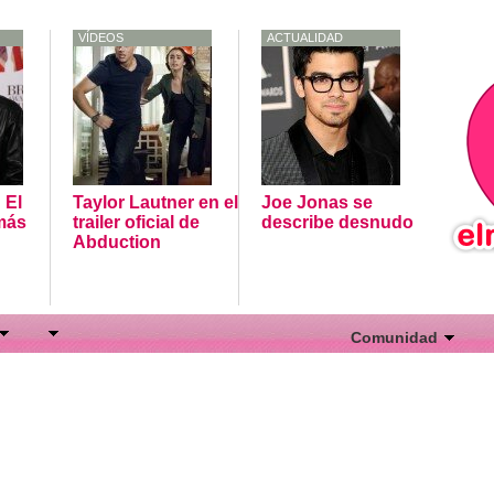
VÍDEOS
ACTUALIDAD
 El
Taylor Lautner en el
Joe Jonas se
más
trailer oficial de
describe desnudo
Abduction
Comunidad
Actividad
Miembros
Grupos
Foros