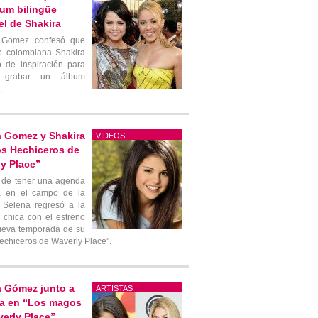
um bilingüe
l de Shakira
 Gomez confesó que
e colombiana Shakira
ió de inspiración para
r grabar un álbum
.
a Gomez y Shakira
VÍDEOS
os Hechiceros de
y Place”
 de tener una agenda
a en el campo de la
 Selena regresó a la
a chica con el estreno
ueva temporada de su
Hechiceros de Waverly Place”.
a Gómez junto a
ARTISTAS
ra en “Los magos
erly Place”