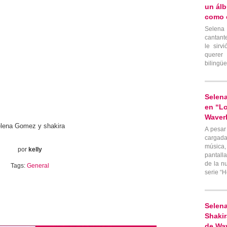
un álb
como e
Selena
cantant
le sirv
quere
bilingüe
Selen
en “L
Waverl
lena Gomez y shakira
A pesar
cargad
música,
por
kelly
pantall
de la n
Tags:
General
serie “
Selen
Shaki
de Wav