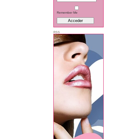
Conciertos
Famosos
Remember Me
Galería
General
RSS
Juegos on-l
Películas
Series
vídeos