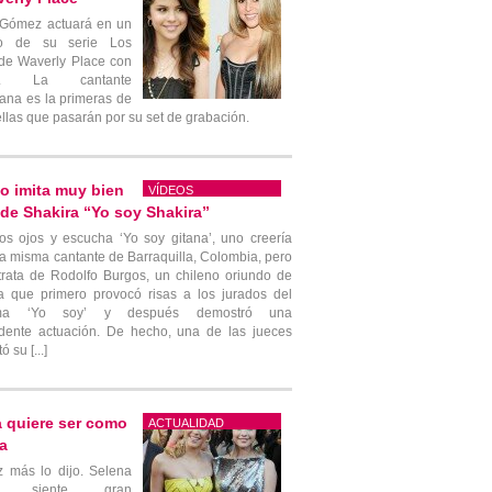
 Gómez actuará en un
io de su serie Los
de Waverly Place con
ra. La cantante
ana es la primeras de
ellas que pasarán por su set de grabación.
o imita muy bien
VÍDEOS
 de Shakira “Yo soy Shakira”
los ojos y escucha ‘Yo soy gitana’, uno creería
la misma cantante de Barraquilla, Colombia, pero
trata de Rodolfo Burgos, un chileno oriundo de
ica que primero provocó risas a los jurados del
ama ‘Yo soy’ y después demostró una
dente actuación. De hecho, una de las jueces
 su [...]
 quiere ser como
ACTUALIDAD
a
 más lo dijo. Selena
z siente gran