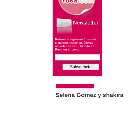
Rellena el siguiente formulario
si quieres recibir las últimas
novedades de El Mundo en
Rosa en tu correo.
Selena Gomez y shakira