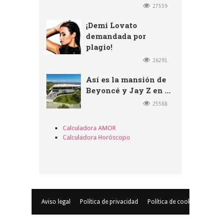
27539
¡Demi Lovato
demandada por
plagio!
26291
Así es la mansión de
Beyoncé y Jay Z en ...
25588
Calculadora AMOR
Calculadora Horóscopo
Aviso legal
Política de privacidad
Política de cookies
© Copyr