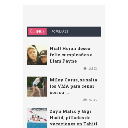
ÚLTIMOS
POPULARES
Niall Horan desea
feliz cumpleaños a
Liam Payne
18892
Miley Cyrus, se salta
los VMA para cenar
con su ...
26543
Zayn Malik y Gigi
Hadid, pillados de
vacaciones en Tahiti