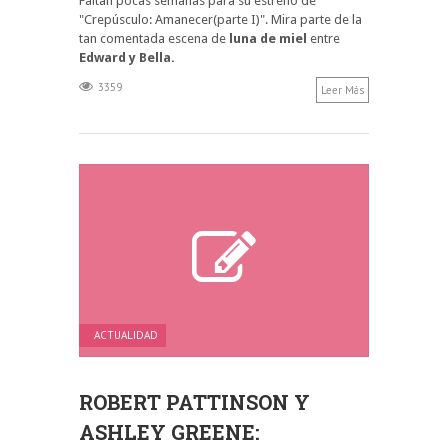
Faltan pocas semanas para su estreno de
"Crepúsculo: Amanecer(parte I)". Mira parte de la
tan comentada escena de
luna de miel
entre
Edward y Bella.
3359
Leer Más
ACTUALIDAD
ROBERT PATTINSON Y
ASHLEY GREENE: