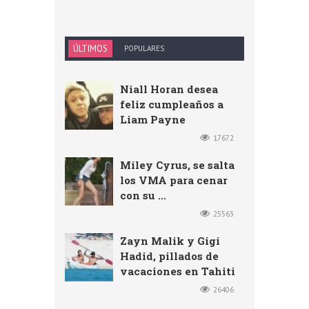
ÚLTIMOS
POPULARES
Niall Horan desea
feliz cumpleaños a
Liam Payne
17672
Miley Cyrus, se salta
los VMA para cenar
con su ...
25563
Zayn Malik y Gigi
Hadid, pillados de
vacaciones en Tahiti
26406