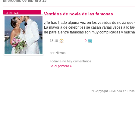
Miércoles 06 febrero 13
Curiosidades
Miley Cyrus
Tests de S
Famosos
Demi Lovato
GENERAL
Vestidos de novia de las famosas
Galería
Robert Pattinson
¿Te has fijado alguna vez en los vestidos de novia que
La mayoría de celebrities se casan varias veces a lo la
Juegos on-line
Kristen Stewart
de pareja entre famosas son muy complicadas y muchas
Películas
Joe Jonas
13:18
0
Series
por Nieves
Vídeos
Todavía no hay comentarios
Sé el primero »
© Copyright El Mundo en Rosa