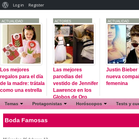
Log in
Register
ACTUALIDAD
ACTORES
ACTUALIDAD
GENERAL
ACTORES USA
ACTUALIDAD
CURIOSIDADES
Los mejores
Las mejores
Justin Bieber 
regalos para el día
parodias del
nueva compa
de la madre: trátala
vestido de Jennifer
femenina
como una estrella
Lawrence en los
Globos de Oro
Temas
Protagonistas
Horóscopos
Tests y cu
Actores
Justin Bieber
Compatibilidad signos
Test de fa
Boda Famosas
Actualidad
One Direction
Calculadora del amor
Tests de C
Conciertos
Selena Gomez
Tests de M