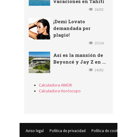
vacaciones en Tahiti
26282
¡Demi Lovato
demandada por
plagio!
25214
Así es la mansión de
Beyoncé y Jay Z en ...
24282
Calculadora AMOR
Calculadora Horóscopo
Aviso legal
Política de privacidad
Política de cookies
© Copyr