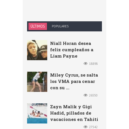
ÚLTIMOS
POPULARES
Niall Horan desea
feliz cumpleaños a
Liam Payne
18898
Miley Cyrus, se salta
los VMA para cenar
con su ...
26550
Zayn Malik y Gigi
Hadid, pillados de
vacaciones en Tahiti
27542