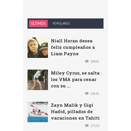
ÚLTIMOS
POPULARES
Niall Horan desea
feliz cumpleaños a
Liam Payne
18892
Miley Cyrus, se salta
los VMA para cenar
con su ...
26543
Zayn Malik y Gigi
Hadid, pillados de
vacaciones en Tahiti
27539