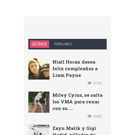
ÚLTIMOS
POPULARES
Niall Horan desea
feliz cumpleaños a
Liam Payne
17535
Miley Cyrus, se salta
los VMA para cenar
con su ...
25455
Zayn Malik y Gigi
Hadid, pillados de