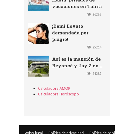
vacaciones en Tahiti
26282
¡Demi Lovato
demandada por
plagio!
25214
Así es la mansión de
Beyoncé y Jay Z en ...
24282
Calculadora AMOR
Calculadora Horóscopo
Aviso legal
Política de privacidad
Política de cookies
© Copyr