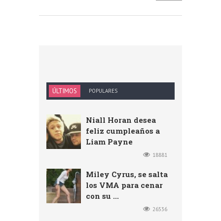
ÚLTIMOS
POPULARES
Niall Horan desea
feliz cumpleaños a
Liam Payne
18881
Miley Cyrus, se salta
los VMA para cenar
con su ...
26536