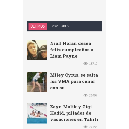
ÚLTIMOS
POPULARES
Niall Horan desea
feliz cumpleaños a
Liam Payne
18710
Miley Cyrus, se salta
los VMA para cenar
con su ...
26407
Zayn Malik y Gigi
Hadid, pillados de
vacaciones en Tahiti
27395