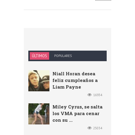
ÚLTIMOS
POPULARES
Niall Horan desea
feliz cumpleaños a
Liam Payne
16934
Miley Cyrus, se salta
los VMA para cenar
con su ...
25034