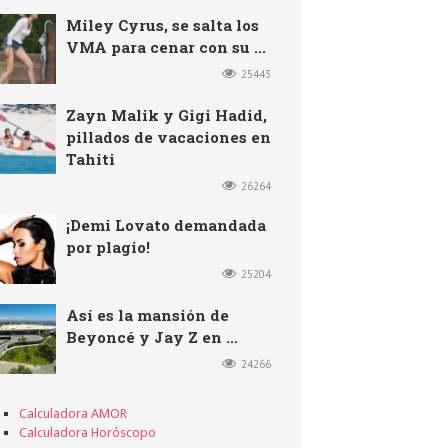
Miley Cyrus, se salta los
VMA para cenar con su ...
25443
Zayn Malik y Gigi Hadid,
pillados de vacaciones en
Tahiti
26264
¡Demi Lovato demandada
por plagio!
25204
Así es la mansión de
Beyoncé y Jay Z en ...
24266
Calculadora AMOR
Calculadora Horóscopo