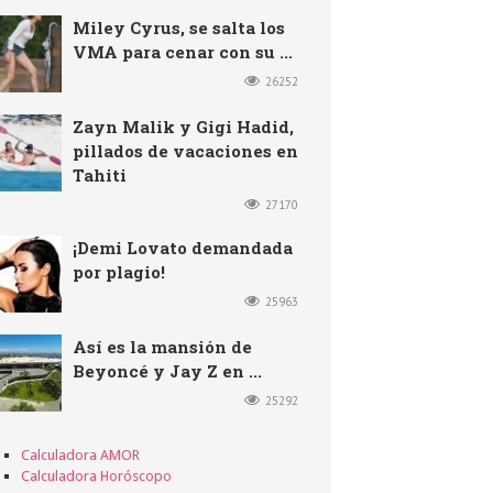
Miley Cyrus, se salta los
VMA para cenar con su ...
26252
Zayn Malik y Gigi Hadid,
pillados de vacaciones en
Tahiti
27170
¡Demi Lovato demandada
por plagio!
25963
Así es la mansión de
Beyoncé y Jay Z en ...
25292
Calculadora AMOR
Calculadora Horóscopo