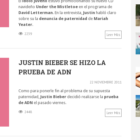
El
ídolo juvenil
estuvo promocionando su nuevo CD
navideño
Under the Mistletoe
en el programa de
David Letterman
. En la entrevista,
Justin
habló claro
sobre su la
denuncia de paternidad
de
Mariah
Yeater
.
2239
Leer Más
JUSTIN BIEBER SE HIZO LA
PRUEBA DE ADN
22 NOVIEMBRE 2011
Como para ponerle fin al problema de su supuesta
paternidad,
Justin Bieber
decidió realizarse la
prueba
de ADN
el pasado viernes.
2448
Leer Más