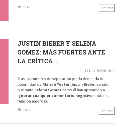
2047
Leer Más
JUSTIN BIEBER Y SELENA
GOMEZ: MÁS FUERTES ANTE
LA CRÍTICA ...
15 NOVIEMBRE 2011
Tras los rumores de separación por la demanda de
paternidad de
Mariah Yeater
,
Justin Bieber
señaló
que tanto
Selena Gomez
como él han aprendido a
ignorar cualquier comentario negativo
sobre su
relación amorosa.
2802
Leer Más