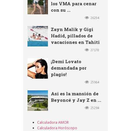
los VMA para cenar
con su ...
26254
Zayn Malik y Gigi
Hadid, pillados de
vacaciones en Tahiti
27170
¡Demi Lovato
demandada por
plagio!
25964
Así es la mansión de
Beyoncé y Jay Z en ...
25294
Calculadora AMOR
Calculadora Horóscopo