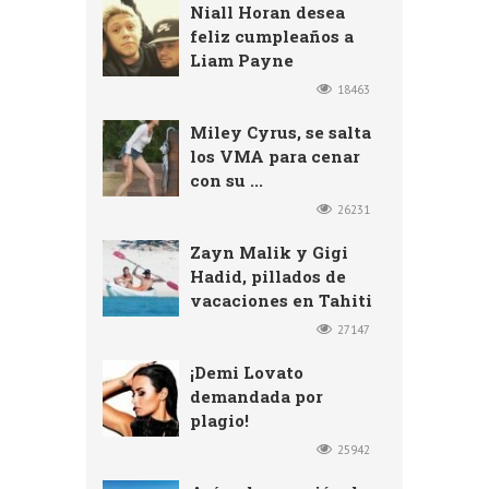
Niall Horan desea
feliz cumpleaños a
Liam Payne
18463
Miley Cyrus, se salta
los VMA para cenar
con su ...
26231
Zayn Malik y Gigi
Hadid, pillados de
vacaciones en Tahiti
27147
¡Demi Lovato
demandada por
plagio!
25942