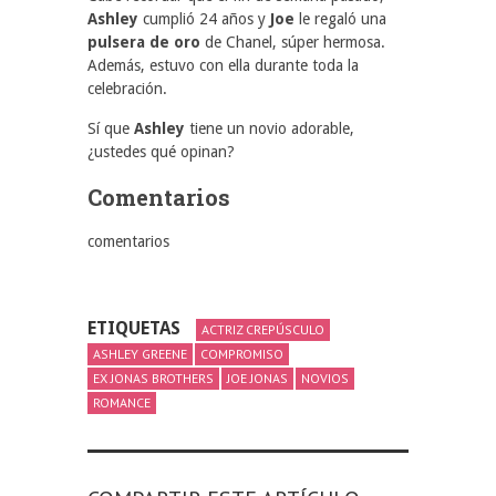
Ashley
cumplió 24 años y
Joe
le regaló una
pulsera de oro
de Chanel, súper hermosa.
Además, estuvo con ella durante toda la
celebración.
Sí que
Ashley
tiene un novio adorable,
¿ustedes qué opinan?
Comentarios
comentarios
ETIQUETAS
ACTRIZ CREPÚSCULO
ASHLEY GREENE
COMPROMISO
EX JONAS BROTHERS
JOE JONAS
NOVIOS
ROMANCE