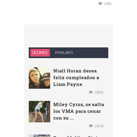
2988
ÚLTIMOS
POPULARES
Niall Horan desea
feliz cumpleaños a
Liam Payne
18892
Miley Cyrus, se salta
los VMA para cenar
con su ...
26543