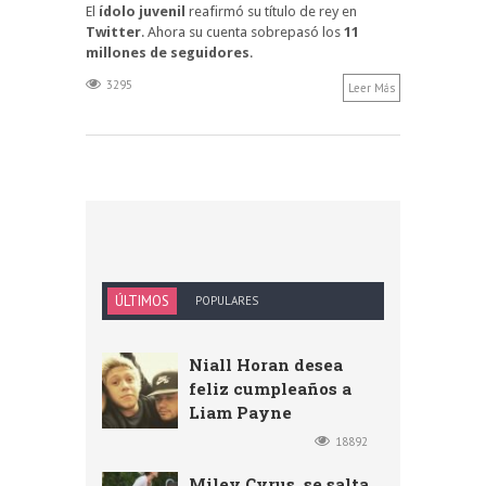
El
ídolo juvenil
reafirmó su título de rey en
Twitter
. Ahora su cuenta sobrepasó los
11
millones de seguidores
.
3295
Leer Más
ÚLTIMOS
POPULARES
Niall Horan desea
feliz cumpleaños a
Liam Payne
18892
Miley Cyrus, se salta