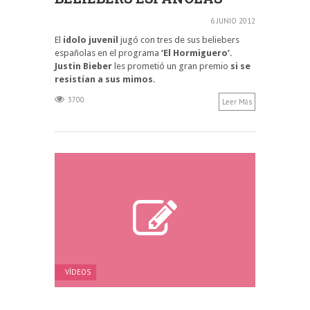
6 JUNIO 2012
El
ídolo juvenil
jugó con tres de sus beliebers
españolas en el programa
‘El Hormiguero’
.
Justin Bieber
les prometió un gran premio
si se
resistían a sus mimos
.
3700
Leer Más
VÍDEOS