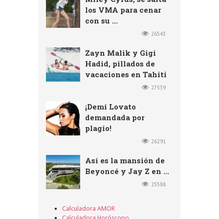
los VMA para cenar
con su ...
26543
Zayn Malik y Gigi
Hadid, pillados de
vacaciones en Tahiti
27539
¡Demi Lovato
demandada por
plagio!
26291
Así es la mansión de
Beyoncé y Jay Z en ...
25588
Calculadora AMOR
Calculadora Horóscopo